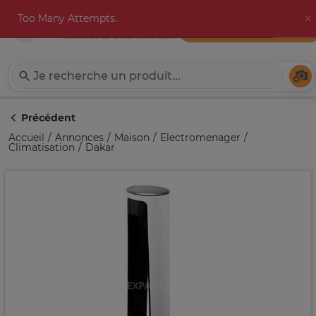
Too Many Attempts.
Publier une annonce
Expat-Dakar
Té
Précédent
Accueil
Annonces
Maison
Electromenager
Climatisation
Dakar