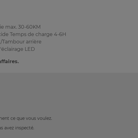
omie max. 30-60KM
cide Temps de charge 4-6H
/Tambour arrière
'éclairage LED
faires.
ement ce que vous voulez.
us avez inspecté.