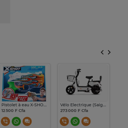
Pistolet à eau X-SHOT portée jusqu'à 9mètre
Vélo Electrique (Saige EVBike )
12 500 F Cfa
273 000 F Cfa
25 0