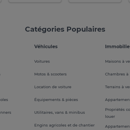
Catégories Populaires
Véhicules
Immobilie
Voitures
Maisons à v
a
Motos & scooters
Chambres à 
Location de voiture
Terrains à v
soles
Équipements & pièces
Appartemen
Propriétés c
anners
Utilitaires, vans & minibus
louer
Engins agricoles et de chantier
Appartement