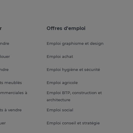
r
Offres d'emploi
endre
Emploi graphisme et design
louer
Emploi achat
endre
Emploi hygiène et sécurité
ts meublés
Emploi agricole
ommerciales à
Emploi BTP, construction et
architecture
s à vendre
Emploi social
uer
Emploi conseil et stratégie