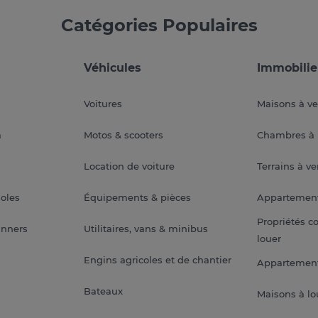
Catégories Populaires
Véhicules
Immobilie
Voitures
Maisons à v
a
Motos & scooters
Chambres à 
Location de voiture
Terrains à v
soles
Équipements & pièces
Appartemen
Propriétés c
anners
Utilitaires, vans & minibus
louer
Engins agricoles et de chantier
Appartement
Bateaux
Maisons à lo