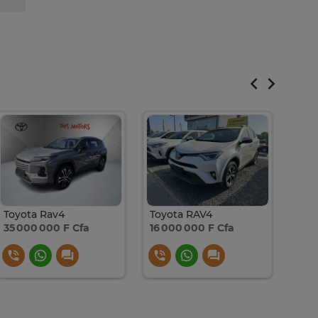
Toyota Rav4
Toyota RAV4
Toy
35 000 000 F Cfa
16 000 000 F Cfa
11 7