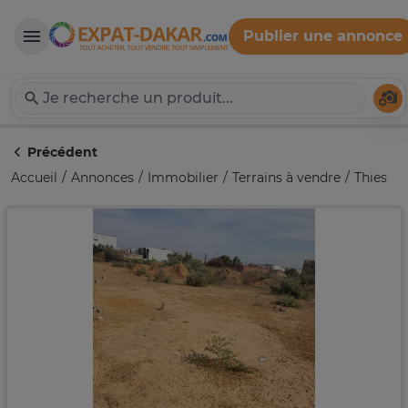
Publier une annonce
Expat-Dakar
Té
Précédent
Accueil
Annonces
Immobilier
Terrains à vendre
Thies