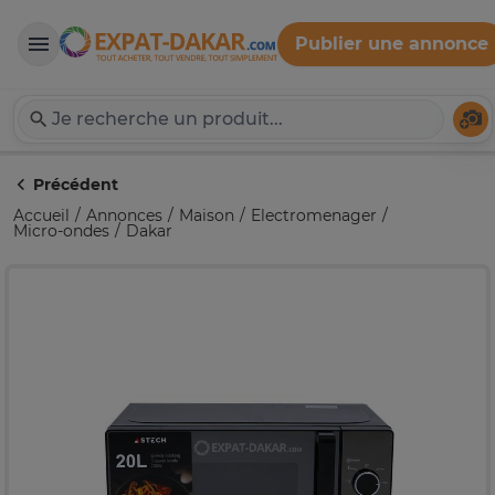
Publier une annonce
Expat-Dakar
Té
Précédent
Accueil
Annonces
Maison
Electromenager
Micro-ondes
Dakar