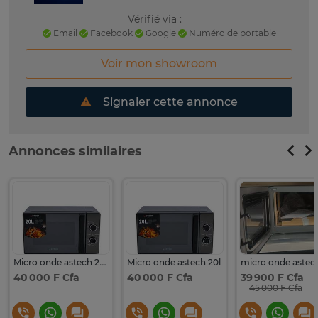
Vérifié via :
Email
Facebook
Google
Numéro de portable
Voir mon showroom
Signaler cette annonce
Annonces similaires
Micro onde astech 20L manuel neuve
Micro onde astech 20l
micro onde astech
40 000 F Cfa
40 000 F Cfa
39 900 F Cfa
45 000 F Cfa