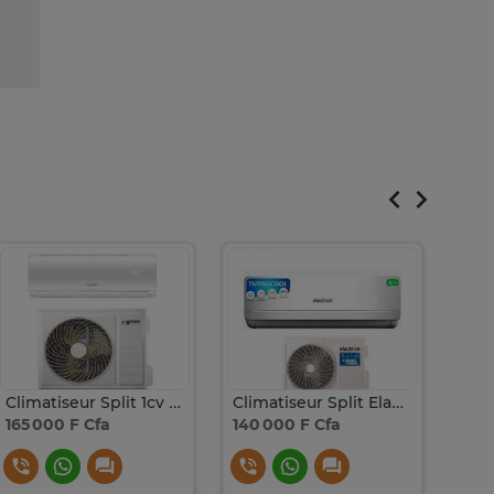
Climatiseur Split 1cv et demi
Climatiseur Split Elactron 12000btu 1.5cv
165 000 F Cfa
140 000 F Cfa
140