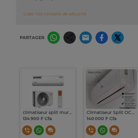
Lisez nos conseils de sécurité
PARTAGER
Climatiseur split Samsung AR 9000 BTU AR09TRHGAWKA
climatiseur split mural astch
Climatiseur Split OCEAN
134 900 F Cfa
140 000 F Cfa