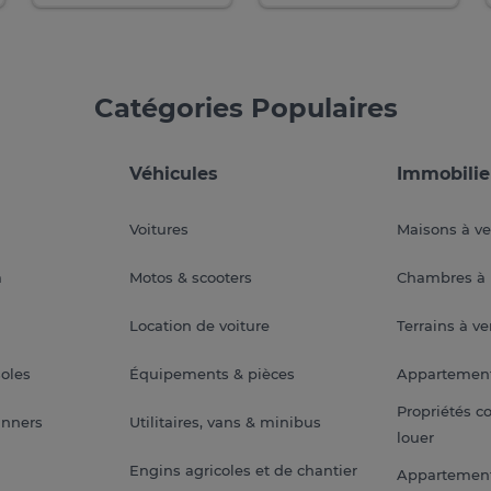
Catégories Populaires
Véhicules
Immobilie
Voitures
Maisons à v
a
Motos & scooters
Chambres à 
Location de voiture
Terrains à v
soles
Équipements & pièces
Appartemen
Propriétés c
anners
Utilitaires, vans & minibus
louer
Engins agricoles et de chantier
Appartement