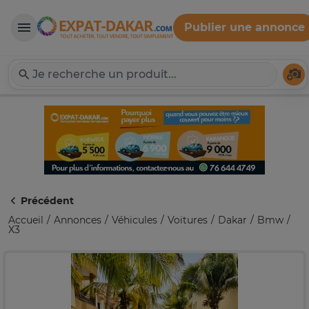
Publier une annonce
Expat-Dakar
Té
Précédent
Accueil
Annonces
Véhicules
Voitures
Dakar
Bmw
X3