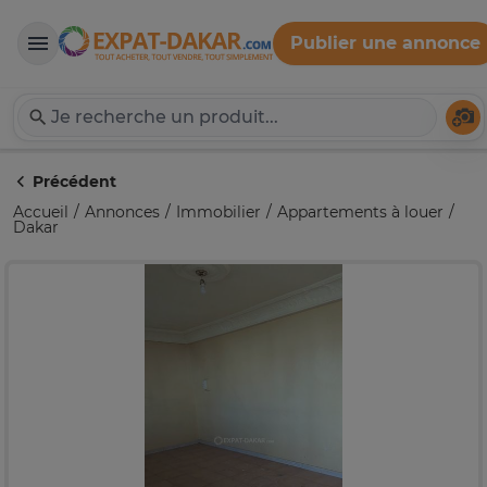
Publier une annonce
Expat-Dakar
Té
Précédent
Accueil
Annonces
Immobilier
Appartements à louer
Dakar