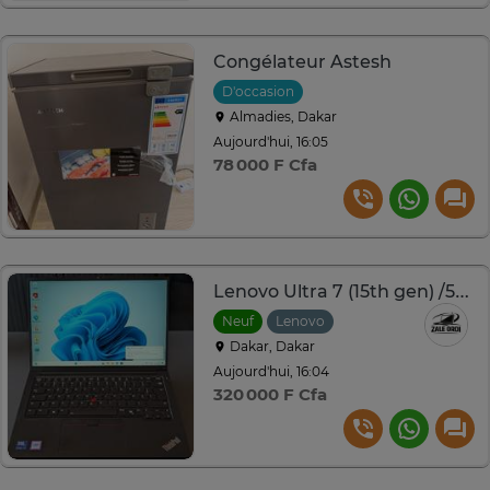
Congélateur Astesh
D'occasion
Almadies, Dakar
Aujourd'hui, 16:05
78 000 F Cfa
Lenovo Ultra 7 (15th gen) /512gb / 16gb ram
Neuf
Lenovo
Dakar, Dakar
Aujourd'hui, 16:04
320 000 F Cfa