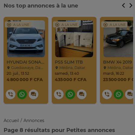
Nos top annonces à la une
A LA UNE
A LA UNE
A LA UNE
HYUNDAI SONATA 2016
PS5 SLIM 1TB
BMW X4 2019
Guediawaye, Dakar
Médina, Dakar
Médina, Dakar
20. juil., 13:52
samedi, 13:40
mardi, 16:22
4 800 000 F CFA
435 000 F CFA
23 500 000 F 
Accueil
Annonces
Page 8 résultats pour Petites annonces