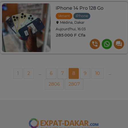
iPhone 14 Pro 128 Go
Venant
iPhone
Médina, Dakar
Aujourd'hui, 16:03
285 000 F Cfa
1
2
...
6
7
8
9
10
...
2806
2807