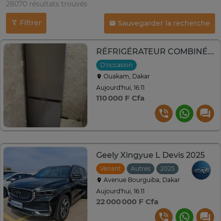
28070 résultats trouvés
Filtrer
Sauvegarder la recherche
RÉFRIGÉRATEUR COMBINÉ ASTECH FC-280PS - 260L
D'occasion
Ouakam, Dakar
Aujourd'hui, 16:11
110 000 F Cfa
Geely Xingyue L Devis 2025
Venant
Autres
2025
Automatiqu
Avenue Bourguiba, Dakar
Aujourd'hui, 16:11
22 000 000 F Cfa