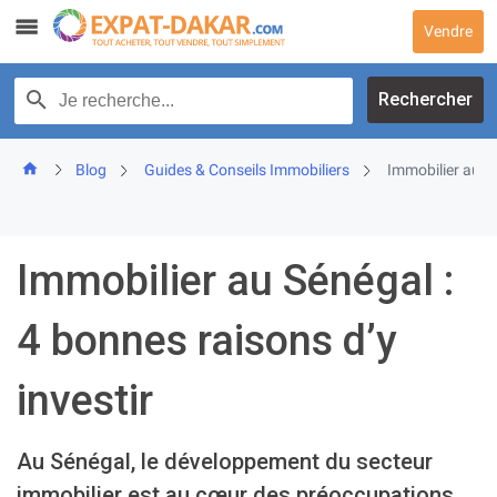
Skip
Vendre
to
content
Recherche par texte
Rechercher
Blog
Guides & Conseils Immobiliers
Immobilier au Sé
Immobilier au Sénégal :
4 bonnes raisons d’y
investir
Au Sénégal, le développement du secteur
immobilier est au cœur des préoccupations