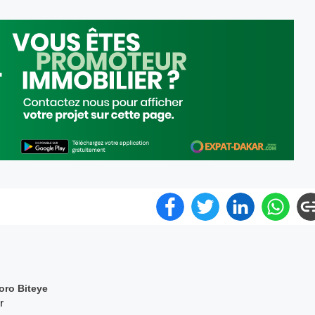
oro Biteye
r