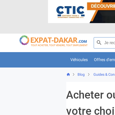
Skip
to
content
Recherche p
Véhicules
Offres d'em
Blog
Guides & Cons
Acheter ou
votre cho