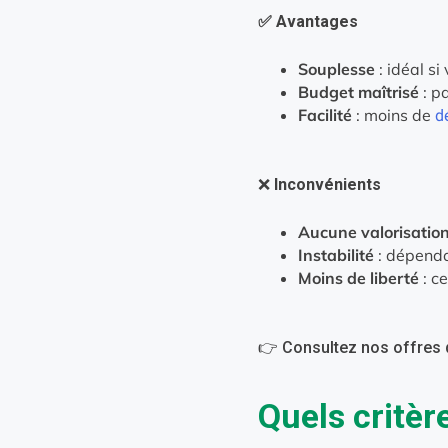
✅ Avantages
Souplesse
: idéal si
Budget maîtrisé
: p
Facilité
: moins de
d
❌
Inconvénients
Aucune valorisatio
Instabilité
: dépenda
Moins de liberté
: c
👉 Consultez nos offres
Quels critèr