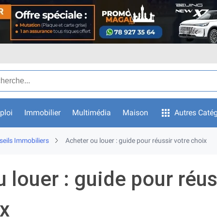
ar texte
ploi
Immobilier
Multimédia
Maison
Autres Catég
eils Immobiliers
Acheter ou louer : guide pour réussir votre choix
 louer : guide pour réus
ix