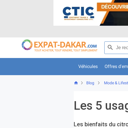
Skip
to
content
Recherche p
Véhicules
Offres d'em
Blog
Mode & Lifest
Les 5 usa
Les bienfaits du citr