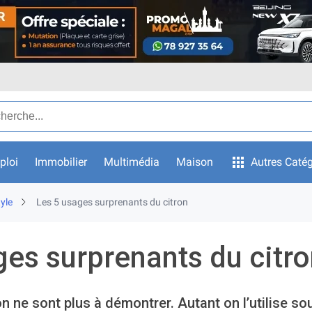
ar texte
ploi
Immobilier
Multimédia
Maison
Autres Catég
yle
Les 5 usages surprenants du citron
ges surprenants du citr
on ne sont plus à démontrer. Autant on l’utilise so