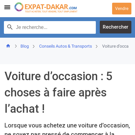
Skip
Vendre
to
content
Recherche par texte
Rechercher
Blog
Conseils Autos & Transports
Voiture d’occasion
Voiture d’occasion : 5
choses à faire après
l’achat !
Lorsque vous achetez une voiture d’occasion,
ne soyez pas pressé de commencer à la