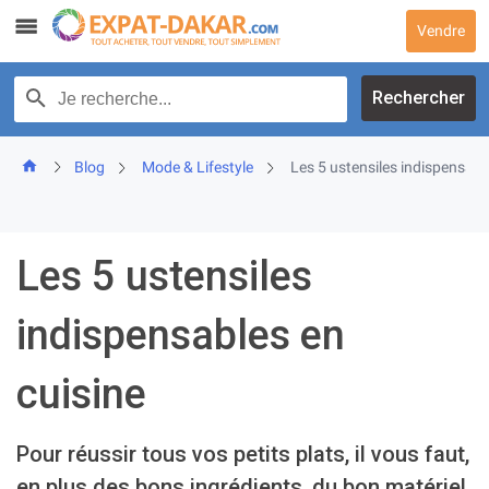
Skip
Vendre
to
content
Recherche par texte
Rechercher
Blog
Mode & Lifestyle
Les 5 ustensiles indispensabl
Les 5 ustensiles
indispensables en
cuisine
Pour réussir tous vos petits plats, il vous faut,
en plus des bons ingrédients, du bon matériel.