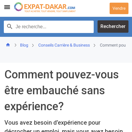
Skip
Vendre
to
content
Recherche par texte
Rechercher
Blog
Conseils Carrière & Business
Comment pouvez-
Comment pouvez-vous
être embauché sans
expérience?
Vous avez besoin d’expérience pour
décrocher un emploi, mais vous avez besoin