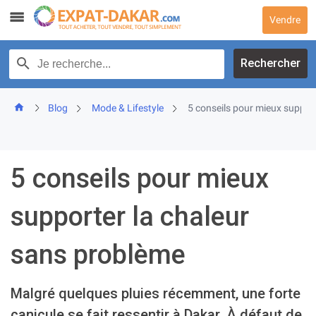
Skip
Vendre
to
content
Recherche par texte
Rechercher
Blog
Mode & Lifestyle
5 conseils pour mieux suppor
5 conseils pour mieux
supporter la chaleur
sans problème
Malgré quelques pluies récemment, une forte
canicule se fait ressentir à Dakar. À défaut de