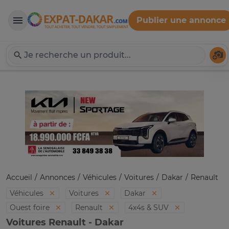
Publier une annonce
Expat-Dakar
Té
Accueil
Annonces
Véhicules
Voitures
Dakar
Renault
Véhicules
Voitures
Dakar
Ouest foire
Renault
4x4s & SUV
Voitures Renault - Dakar