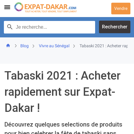
Skip
Vendre
to
content
Recherche par texte
Rechercher
Blog
Vivre au Sénégal
Tabaski 2021 : Acheter rapid
Tabaski 2021 : Acheter
rapidement sur Expat-
Dakar !
Découvrez quelques selections de produits
pour bien celebrer la fête de tabaski sans