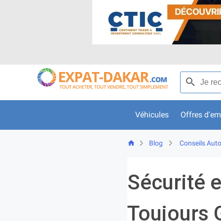
Skip
to
content
Recherche p
Véhicules
Offres d'em
Blog
Conseils Auto
Sécurité e
Toujours 