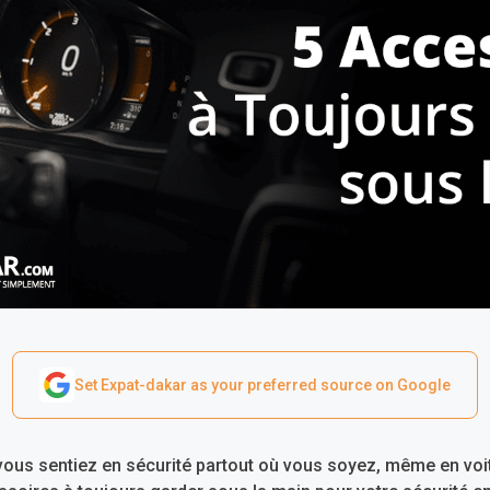
Set Expat-dakar as your preferred source on Google
 vous sentiez en sécurité partout où vous soyez, même en voit