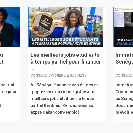
au
Les meilleurs jobs étudiants
Immatr
et
à temps partiel pour financer
Sénégal
...
CONSEILS CARRIÈRE & BUSINESS
CONSEILS
eneurial
Au Sénégal, financez vos études et
Immatric
uide pour
gagnez en expérience grâce aux
Comment 
meilleurs jobs étudiants à temps
au Sénég
t
partiel flexibles. Rendez vous sur
document
expat-dakar.com/emploi
prévoir 