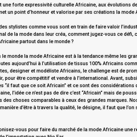
nt une forte expressivité culturelle Africaine, aux évolution
t un point d’honneur et valorise par ses créations la mode A
des stylistes comme vous sont en train de faire valoir l’industr
onal de la mode dans leur créa, comment jugez-vous ce défi, 
fricaine partout dans le monde ?
s le monde la mode Africaine est à la tendance même les gr
tes aujourd’hui à l’utilisation de tissus 100% Africains com
istes, designer et modéliste Africains, le challenge est de pr
r, pour être compétitif et vendre à l’international. Avant, subs
 “il faut que ce soit Africain” et ce sont des considérations qu
aine, l’idée ce n’est pas de dire c’est “Africain” mais de pous
ns des choses comparables à ceux des grandes marques. Nos
 manière d’être à travers la qualité, le désigne, il faut que l’o
conisez-vous pour faire du marché de la mode Africaine une 
de l’importation avec Nio Far