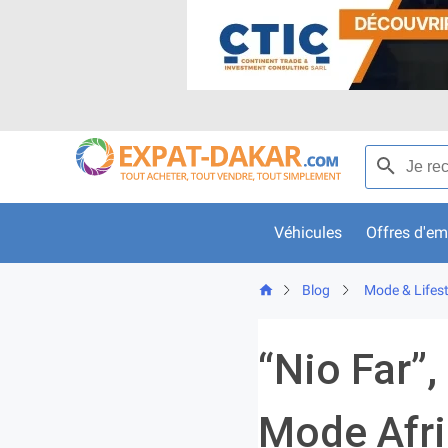
Skip
to
content
Recherche p
Véhicules
Offres d'em
Blog
Mode & Lifest
“Nio Far”,
Mode Afri