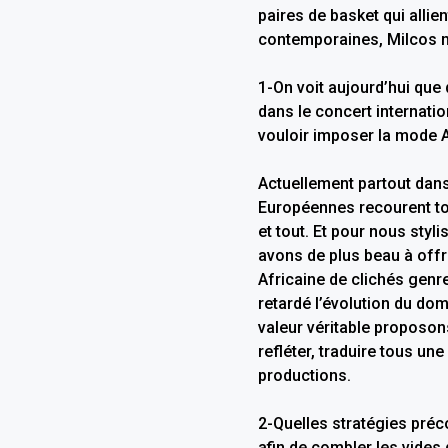
paires de basket qui allie
contemporaines, Milcos me
1-On voit aujourd’hui que 
dans le concert internati
vouloir imposer la mode A
Actuellement partout dan
Européennes recourent tou
et tout. Et pour nous styl
avons de plus beau à offri
Africaine de clichés genres
retardé l’évolution du dom
valeur véritable proposo
refléter, traduire tous une
productions.
2-Quelles stratégies pré
afin de combler les vides 