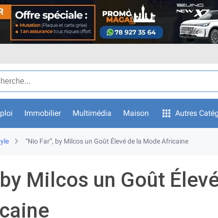
ar texte
ploi
Immobilier
Multimédia
Maison
Autres Catég
yle
“Nio Far”, by Milcos un Goût Élevé de la Mode Africaine
 by Milcos un Goût Élevé
caine