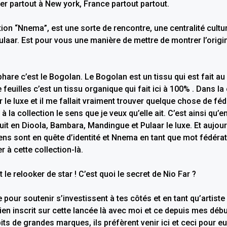
er partout à New york, France partout partout.
ion “Nnema”, est une sorte de rencontre, une centralité cultur
aar. Est pour vous une manière de mettre de montrer l’origin
are c’est le Bogolan. Le Bogolan est un tissu qui est fait au 
 feuilles c’est un tissu organique qui fait ici à 100% . Dans la
r le luxe et il me fallait vraiment trouver quelque chose de féd
 la collection le sens que je veux qu’elle ait. C’est ainsi qu’
it en Dioola, Bambara, Mandingue et Pulaar le luxe. Et aujour
ens sont en quête d’identité et Nnema en tant que mot fédérat
r à cette collection-là.
 le relooker de star ! C’est quoi le secret de Nio Far ?
ue pour soutenir s’investissent à tes côtés et en tant qu’artis
ien inscrit sur cette lancée là avec moi et ce depuis mes débu
ts de grandes marques, ils préfèrent venir ici et ceci pour e