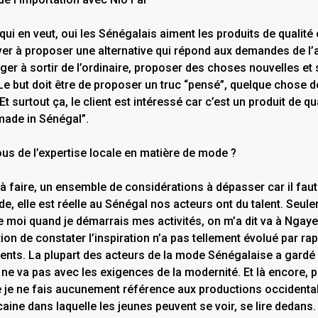
ui en veut, oui les Sénégalais aiment les produits de qualité e
iver à proposer une alternative qui répond aux demandes de l’at
nger à sortir de l’ordinaire, proposer des choses nouvelles et 
Le but doit être de proposer un truc “pensé”, quelque chose de
 Et surtout ça, le client est intéressé car c’est un produit de qua
made in Sénégal”.
ous de l’expertise locale en matière de mode ?
l à faire, un ensemble de considérations à dépasser car il faut l
, elle est réelle au Sénégal nos acteurs ont du talent. Seuleme
 moi quand je démarrais mes activités, on m’a dit va à Ngaye 
n de constater l’inspiration n’a pas tellement évolué par rap
rents. La plupart des acteurs de la mode Sénégalaise a gard
 ne va pas avec les exigences de la modernité. Et là encore, p
je ne fais aucunement référence aux productions occidentale
ine dans laquelle les jeunes peuvent se voir, se lire dedans. 