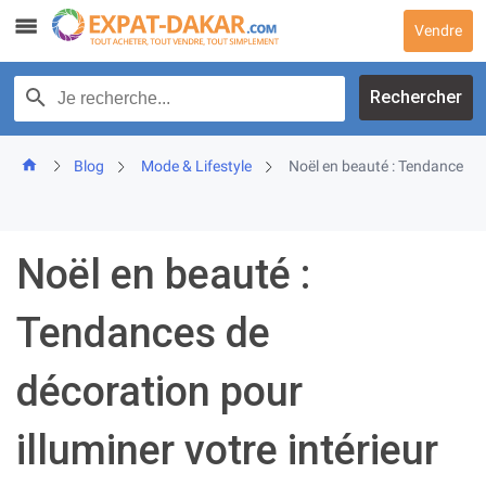
Skip
Vendre
to
content
Recherche par texte
Rechercher
Blog
Mode & Lifestyle
Noël en beauté : Tendances de
Noël en beauté :
Tendances de
décoration pour
illuminer votre intérieur