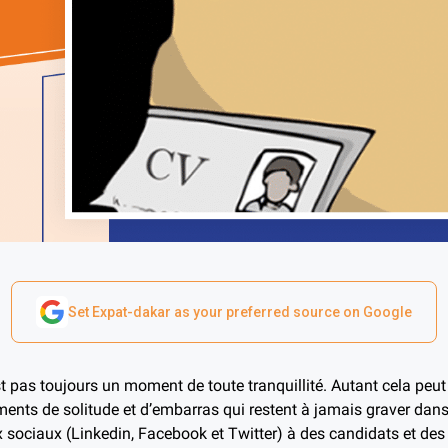
Set Expat-dakar as your preferred source on Google
t pas toujours un moment de toute tranquillité. Autant cela peut
moments de solitude et d’embarras qui restent à jamais graver da
ux sociaux (Linkedin, Facebook et Twitter) à des candidats et des