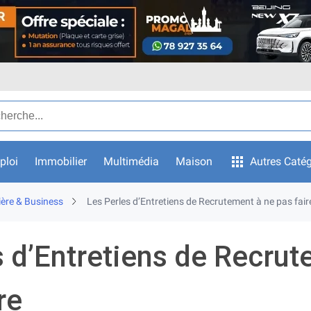
ar texte
ploi
Immobilier
Multimédia
Maison
Autres Catég
ière & Business
Les Perles d’Entretiens de Recrutement à ne pas fair
s d’Entretiens de Recru
re