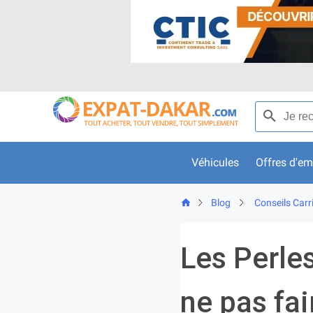
Skip
to
content
Recherche p
Véhicules
Offres d'em
Blog
Conseils Carr
Les Perle
ne pas fai