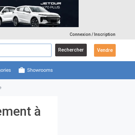
Connexion / Inscription
Rechercher
Vendre
ories
Showrooms
e
tement à