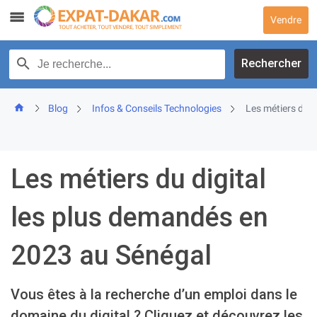
Skip
Vendre
to
content
Recherche par texte
Rechercher
Blog
Infos & Conseils Technologies
Les métiers du d
Les métiers du digital
les plus demandés en
2023 au Sénégal
Vous êtes à la recherche d’un emploi dans le
domaine du digital ? Cliquez et découvrez les