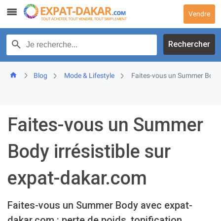
Skip
Vendre
to
content
Recherche par texte
Rechercher
Blog
Mode & Lifestyle
Faites-vous un Summer Body i
Faites-vous un Summer
Body irrésistible sur
expat-dakar.com
Faites-vous un Summer Body avec expat-
dakar.com : perte de poids, tonification,