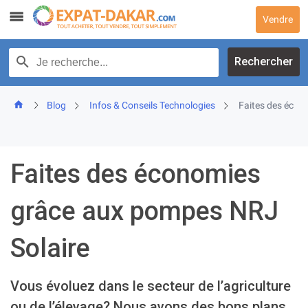
Skip
Vendre
to
content
Recherche par texte
Rechercher
Blog
Infos & Conseils Technologies
Faites des écon
Faites des économies
grâce aux pompes NRJ
Solaire
Vous évoluez dans le secteur de l’agriculture
ou de l’élevage? Nous avons des bons plans