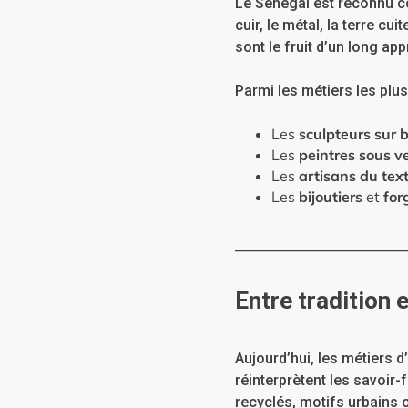
Le Sénégal est reconnu com
cuir, le métal, la terre c
sont le fruit d’un long a
Parmi les métiers les plu
Les
sculpteurs sur b
Les
peintres sous v
Les
artisans du text
Les
bijoutiers
et
for
Entre tradition 
Aujourd’hui, les métiers d
réinterprètent les savoir-
recyclés, motifs urbains o