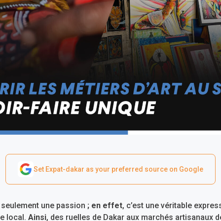
Set Expat-dakar as your preferred source on Google
as seulement une passion
; en effet
, c’est une véritable express
re local.
Ainsi
, des ruelles de Dakar aux marchés artisanaux d