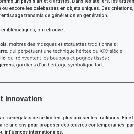
me un pays d’art et d’artistes. Dans les ateliers, les artisan
uite ou encore les calebasses en objets uniques. Ces créations,
pprentissage transmis de génération en génération.
s emblématiques, on retrouve :
ois
, maîtres des masques et statuettes traditionnels ;
erre
, qui perpétuent une technique héritée du XIXᵉ siècle ;
ile
, qui réinventent les boubous et pagnes tissés ;
gerons
, gardiens d’un héritage symbolique fort.
et innovation
’art sénégalais ne se limitent plus aux seules traditions.
En ef
faire anciens
pour
proposer des œuvres contemporaines, pa
u influences internationales.