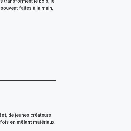
s transforment le bois, le
 souvent faites à la main,
fet
, de jeunes créateurs
rfois
en mêlant
matériaux