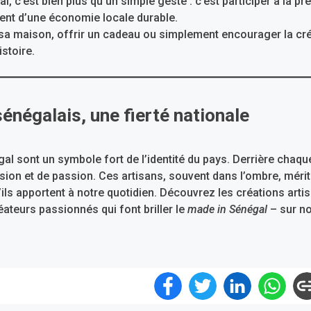
l, c’est bien plus qu’un simple geste : c’est participer à la p
ent d’une économie locale durable.
sa maison, offrir un cadeau ou simplement encourager la cré
istoire.
sénégalais, une fierté nationale
gal sont un symbole fort de l’identité du pays. Derrière cha
ision et de passion. Ces artisans, souvent dans l’ombre, mérit
u’ils apportent à notre quotidien. Découvrez les créations art
ateurs passionnés qui font briller le
made in Sénégal
– sur no