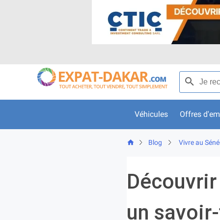
Skip
to
content
Recherche p
Véhicules
Offres d'em
Blog
Vivre au Séné
Découvrir 
un savoir-