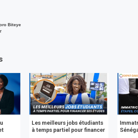
oro Biteye
r
s
au
Les meilleurs jobs étudiants
Immatr
et
à temps partiel pour financer
Sénégal
...