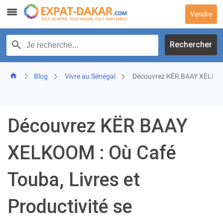
Skip
Vendre
to
content
Recherche par texte
Rechercher
Blog
Vivre au Sénégal
Découvrez KËR BAAY XELKOOM 
Découvrez KËR BAAY
XELKOOM : Où Café
Touba, Livres et
Productivité se