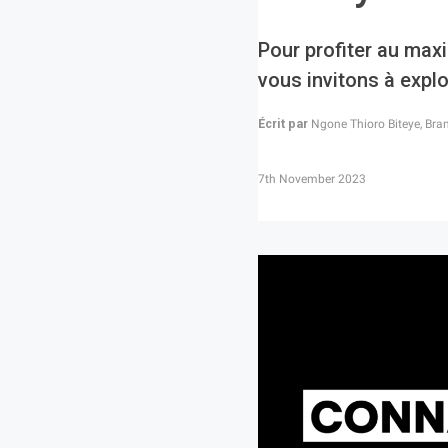
Pour profiter au max
vous invitons à explo
Écrit par
Ngone Thioro Biteye, Bra
7th November 2023