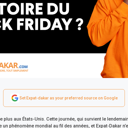
Set Expat-dakar as your preferred source on Google
te plus aux États-Unis. Cette journée, qui survient le lendemain
e un phénomène mondial au fil des années, et Expat-Dakar n’