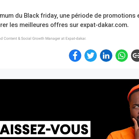
imum du Black friday, une période de promotions 
rer les meilleures offres sur expat-dakar.com.
nd Content & Social Growth Manager at Expat-dakar.