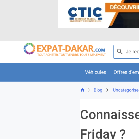
Skip
to
content
Recherche p
Véhicules
Offres d'em
Blog
Uncategorise
Connaisse
Friday ?