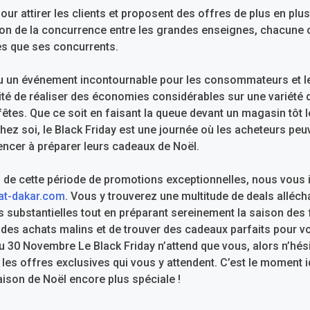
 pour attirer les clients et proposent des offres de plus en plu
tion de la concurrence entre les grandes enseignes, chacune 
es que ses concurrents.
u un événement incontournable pour les consommateurs et les 
nité de réaliser des économies considérables sur une variété 
fêtes. Que ce soit en faisant la queue devant un magasin tôt 
chez soi, le Black Friday est une journée où les acheteurs pe
cer à préparer leurs cadeaux de Noël.
de cette période de promotions exceptionnelles, nous vous i
at-dakar.com
. Vous y trouverez une multitude de deals alléch
 substantielles tout en préparant sereinement la saison des
e des achats malins et de trouver des cadeaux parfaits pour v
u 30 Novembre Le Black Friday n’attend que vous, alors n’hési
les offres exclusives qui vous y attendent. C’est le moment i
aison de Noël encore plus spéciale !