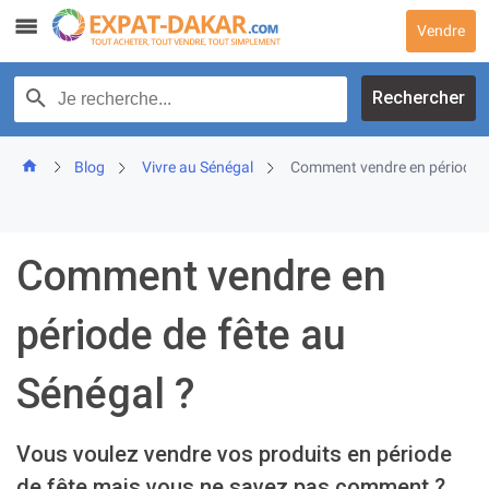
Skip
Vendre
to
content
Recherche par texte
Rechercher
Blog
Vivre au Sénégal
Comment vendre en période de
Comment vendre en
période de fête au
Sénégal ?
Vous voulez vendre vos produits en période
de fête mais vous ne savez pas comment ?