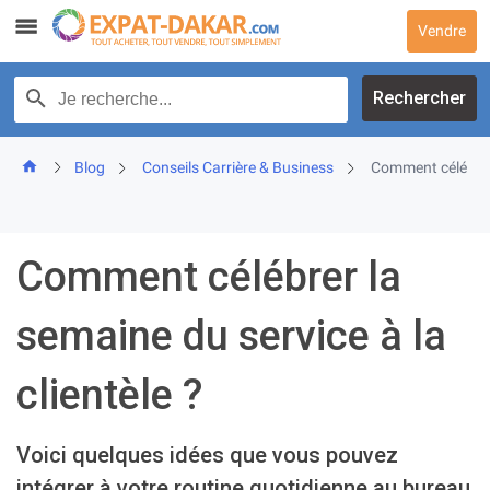
Skip
Vendre
to
content
Recherche par texte
Rechercher
Blog
Conseils Carrière & Business
Comment célébrer 
Comment célébrer la
semaine du service à la
clientèle ?
Voici quelques idées que vous pouvez
intégrer à votre routine quotidienne au bureau