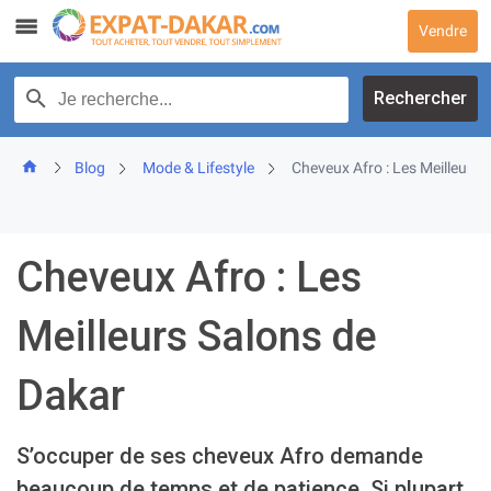
Skip
Vendre
to
content
Recherche par texte
Rechercher
Blog
Mode & Lifestyle
Cheveux Afro : Les Meilleurs 
Cheveux Afro : Les
Meilleurs Salons de
Dakar
S’occuper de ses cheveux Afro demande
beaucoup de temps et de patience. Si plupart