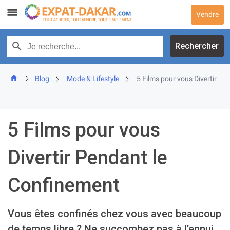
Skip
Vendre
to
content
Recherche par texte
Rechercher
Blog
Mode & Lifestyle
5 Films pour vous Divertir P
5 Films pour vous
Divertir Pendant le
Confinement
Vous êtes confinés chez vous avec beaucoup
de temps libre ? Ne succombez pas à l’ennui,