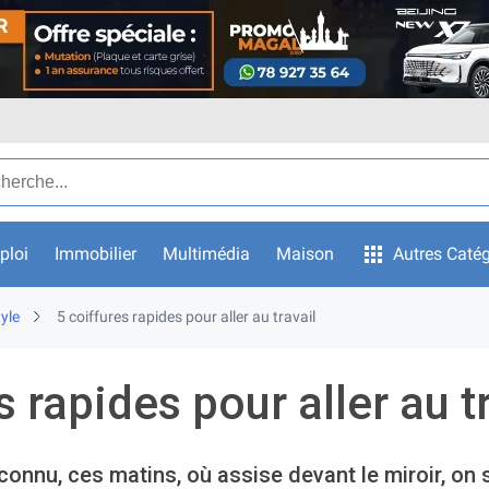
ar texte
ploi
Immobilier
Multimédia
Maison
Autres Catég
yle
5 coiffures rapides pour aller au travail
s rapides pour aller au t
 connu, ces matins, où assise devant le miroir, on