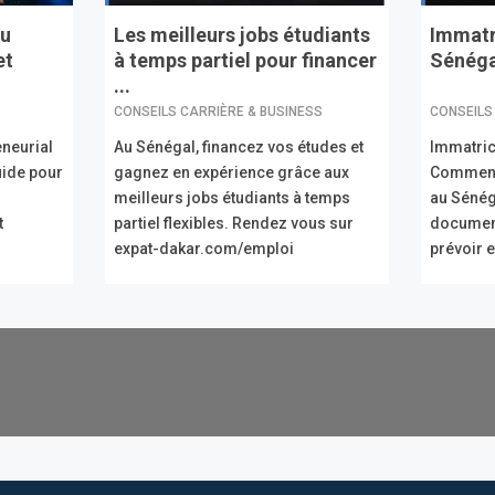
au
Les meilleurs jobs étudiants
Immatr
et
à temps partiel pour financer
Sénégal
...
CONSEILS CARRIÈRE & BUSINESS
CONSEILS
eneurial
Au Sénégal, financez vos études et
Immatric
uide pour
gagnez en expérience grâce aux
Comment 
meilleurs jobs étudiants à temps
au Sénég
t
partiel flexibles. Rendez vous sur
document
expat-dakar.com/emploi
prévoir 