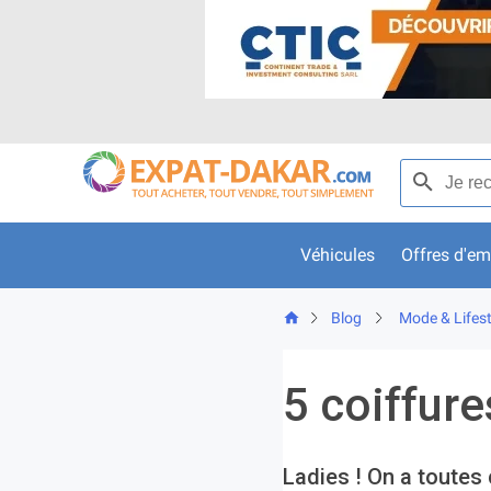
Skip
to
content
Recherche p
Véhicules
Offres d'em
Blog
Mode & Lifest
5 coiffure
Ladies ! On a toutes