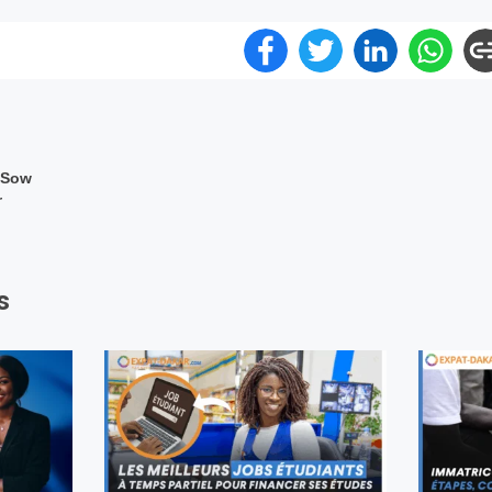
 Sow
r
s