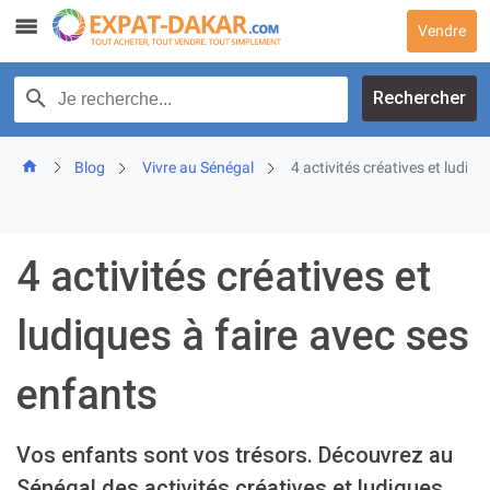
Skip
Vendre
to
content
Recherche par texte
Rechercher
Blog
Vivre au Sénégal
4 activités créatives et ludiq
4 activités créatives et
ludiques à faire avec ses
enfants
Vos enfants sont vos trésors. Découvrez au
Sénégal des activités créatives et ludiques