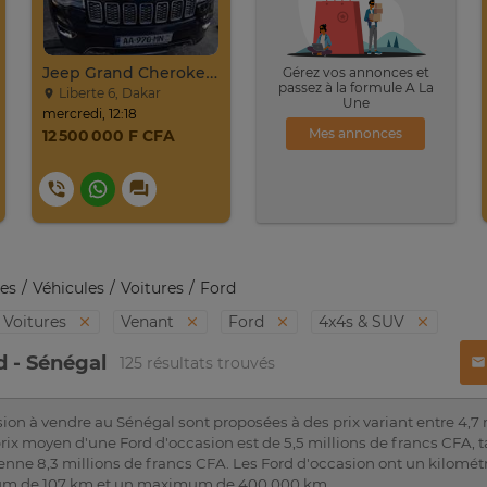
Jeep Grand Cherokee Overland 2019 À Vendre
Gérez vos annonces et
passez à la formule A La
Liberte 6, Dakar
Une
mercredi, 12:18
Mes annonces
12 500 000 F CFA
es
Véhicules
Voitures
Ford
Voitures
Venant
Ford
4x4s & SUV
d - Sénégal
125 résultats trouvés
ion à vendre au Sénégal sont proposées à des prix variant entre 4,7 m
rix moyen d'une Ford d'occasion est de 5,5 millions de francs CFA, 
nne 8,3 millions de francs CFA. Les Ford d'occasion ont un kilomét
m de 107 km et un maximum de 400 000 km.