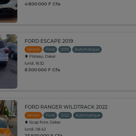
4 800 000 F Cfa
FORD ESCAPE 2019
Venant
Ford
2019
Automatique
Plateau, Dakar
lundi, 16:32
8 300 000 F Cfa
FORD RANGER WILDTRACK 2022
Venant
Ford
2022
Automatique
Sicap foire, Dakar
lundi, 08:42
25 500 000 F Cfa