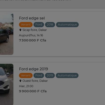
Ford edge sel
Venant
Ford
2018
Automatique
Sicap foire, Dakar
Aujourd'hui, 14:16
7 300 000 F Cfa
Ford edge 2019
Venant
Ford
2019
Automatique
Ouest foire, Dakar
Hier, 21:00
9 900 000 F Cfa