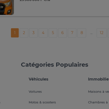
1
2
3
4
5
6
7
8
...
12
Catégories Populaires
Véhicules
Immobilie
Voitures
Maisons à v
a
Motos & scooters
Chambres à 