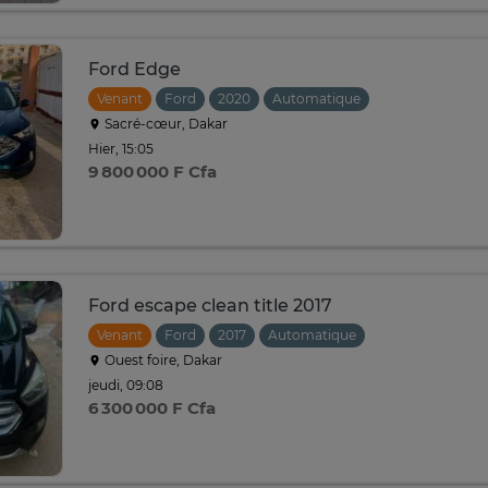
Ford Edge
Venant
Ford
2020
Automatique
Sacré-cœur, Dakar
Hier, 15:05
9 800 000 F Cfa
Ford escape clean title 2017
Venant
Ford
2017
Automatique
Ouest foire, Dakar
jeudi, 09:08
6 300 000 F Cfa