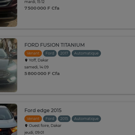
mardi, 15:12
7 500 000 F Cfa
FORD FUSION TITANIUM
Venant
Ford
2017
Automatique
Yoff, Dakar
samedi, 14:09
5 800 000 F Cfa
Ford edge 2015
Venant
Ford
2015
Automatique
Ouest foire, Dakar
jeudi, 09:01