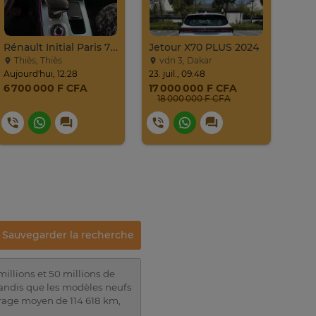
Rénault Initial Paris 7 Places Très Propre
Jetour X70 PLUS 2024
Thiès, Thiès
vdn 3, Dakar
ci
Aujourd'hui, 12:28
23. juil., 09:48
Aujou
6 700 000 F CFA
17 000 000 F CFA
9 0
18 000 000 F CFA
Sauvegarder la recherche
illions et 50 millions de
tandis que les modèles neufs
rage moyen de 114 618 km,