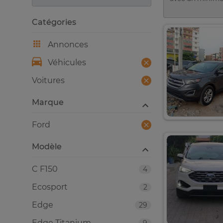
Catégories
Annonces
Véhicules
Voitures
Marque
Ford
Modèle
C F150
4
Ecosport
2
Edge
29
Edge Titanium