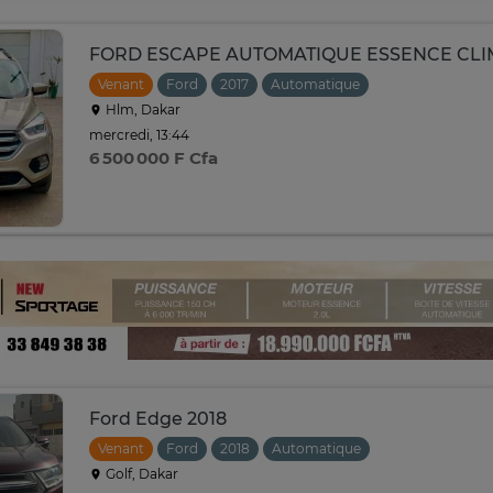
FORD ESCAPE AUTOMATIQUE ESSENCE CLIMA
Venant
Ford
2017
Automatique
Hlm, Dakar
mercredi, 13:44
6 500 000 F Cfa
Ford Edge 2018
Venant
Ford
2018
Automatique
Golf, Dakar