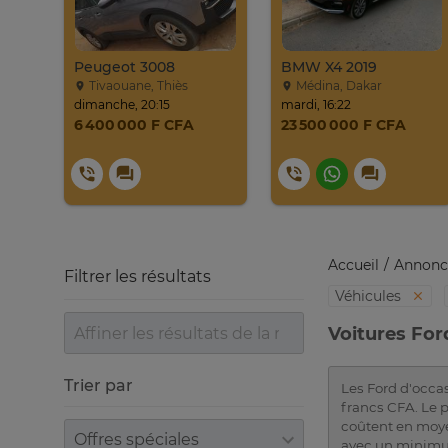
PROMO Beijing X7 / 2025
Peugeot 3008
BMW X4 2019
Tivaouane, Thiès
Médina, Dakar
dimanche, 20:15
mardi, 16:22
6 400 000 F CFA
23 500 000 F CFA
Accueil
Annonc
Filtrer les résultats
Véhicules
Voitures For
Trier par
Les Ford d'occas
francs CFA. Le p
coûtent en moye
Trier par
avec un minimu