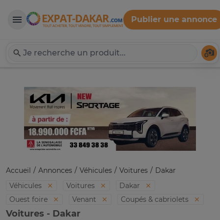
Publier une annonce
Expat-Dakar
Té
Accueil
Annonces
Véhicules
Voitures
Dakar
Véhicules
Voitures
Dakar
Ouest foire
Venant
Coupés & cabriolets
Voitures - Dakar