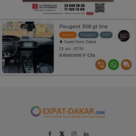
Peugeot 308 gt line
Venant
Peugeot
2017
Automati
Ouest foire, Dakar
23. avr., 07:55
6 800 000 F Cfa