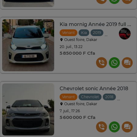
Kia mornig Année 2019 full option
Venant
Kia
2019
Automatique
Ouest foire, Dakar
20. juil., 13:22
5 850 000 F Cfa
Chevrolet sonic Année 2018
Venant
Chevrolet
2018
Automat
Ouest foire, Dakar
7. juil., 17:26
5 600 000 F Cfa