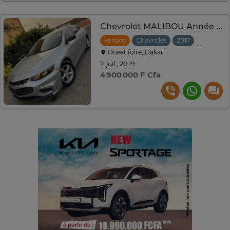
Chevrolet MALIBOU Année : 2016-2017
Venant
Chevrolet
2017
Automat
Ouest foire, Dakar
7. juil., 20:19
4 900 000 F Cfa