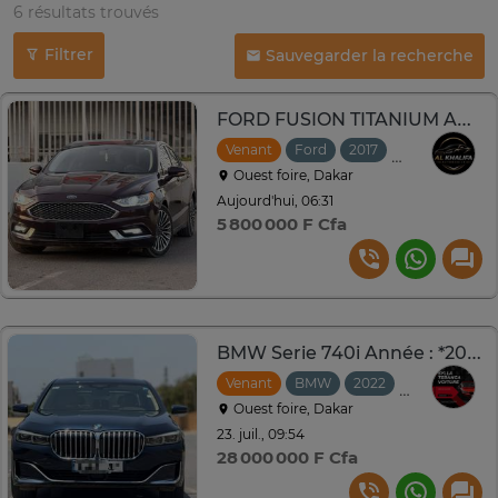
6 résultats trouvés
Filtrer
Sauvegarder la recherche
FORD FUSION TITANIUM Année : *2017
Venant
Ford
2017
Automatique
Ouest foire, Dakar
Aujourd'hui, 06:31
5 800 000 F Cfa
BMW Serie 740i Année : *2020*
Venant
BMW
2022
Automatique
Ouest foire, Dakar
23. juil., 09:54
28 000 000 F Cfa