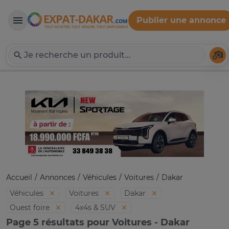
Publier une annonce
Expat-Dakar
Té
Accueil
Annonces
Véhicules
Voitures
Dakar
Véhicules
Voitures
Dakar
Ouest foire
4x4s & SUV
Page 5 résultats pour Voitures - Dakar