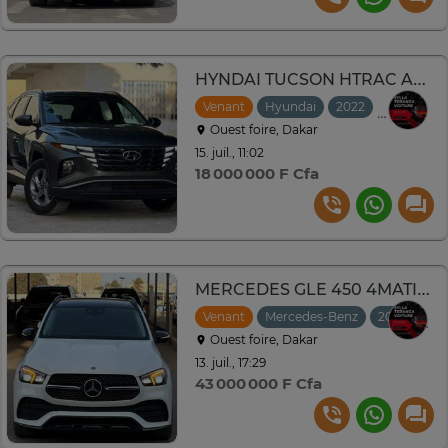
HYNDAI TUCSON HTRAC Année : *2022*
Venant
Hyundai
2022
Automati
Ouest foire, Dakar
15. juil., 11:02
18 000 000 F Cfa
MERCEDES GLE 450 4MATIC ANNÉE 2022
Venant
Mercedes-Benz
2022
Au
Ouest foire, Dakar
13. juil., 17:29
43 000 000 F Cfa