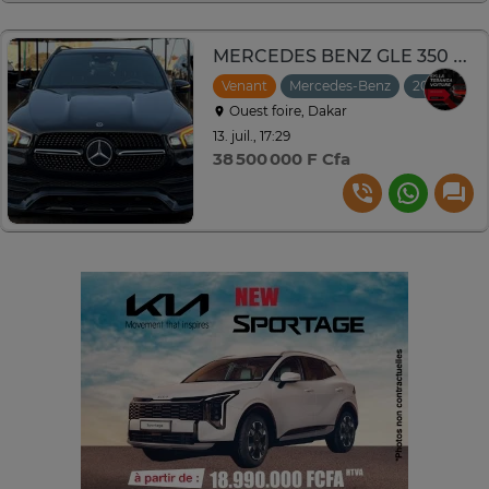
MERCEDES BENZ GLE 350 4 matic Année :2021
Venant
Mercedes-Benz
2021
Aut
Ouest foire, Dakar
13. juil., 17:29
38 500 000 F Cfa