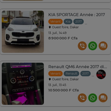
KIA SPORTAGE Année : 2017
Venant
Kia
2017
Automatique
Ouest foire, Dakar
13. juil., 14:49
8 900 000 F Cfa
Renault QM6 Année 2017 diesel Venant déjà dédouaner
Venant
Renault
2017
Automatiq
Ouest foire, Dakar
13. juil., 13:45
10 500 000 F Cfa