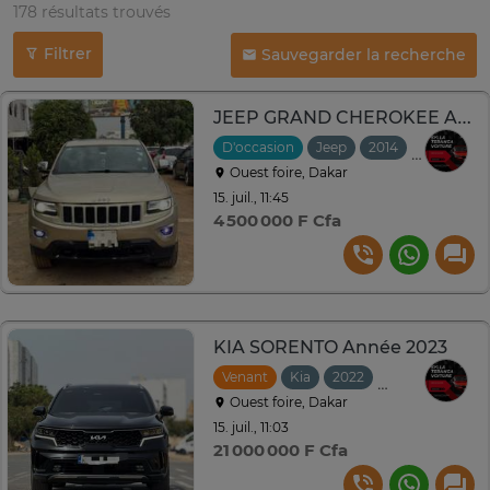
178 résultats trouvés
Filtrer
Sauvegarder la recherche
JEEP GRAND CHEROKEE Année :2014
D'occasion
Jeep
2014
Manuelle
Ouest foire, Dakar
15. juil., 11:45
4 500 000 F Cfa
KIA SORENTO Année 2023
Venant
Kia
2022
Automatique
Ouest foire, Dakar
15. juil., 11:03
21 000 000 F Cfa