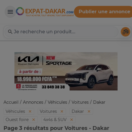
Publier une annonce
Expat-Dakar
Té
Accueil
Annonces
Véhicules
Voitures
Dakar
Véhicules
Voitures
Dakar
Ouest foire
4x4s & SUV
Page 3 résultats pour Voitures - Dakar