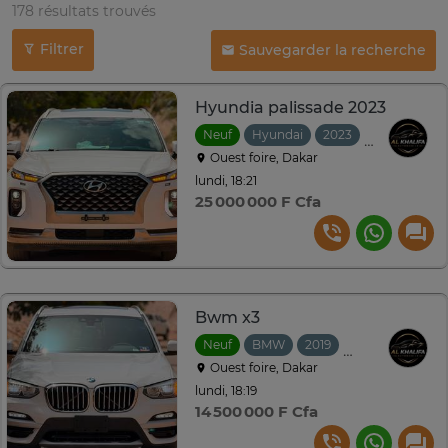
178 résultats trouvés
Filtrer
Sauvegarder la recherche
Hyundia palissade 2023
Neuf
Hyundai
2023
Automatiqu
Ouest foire, Dakar
lundi, 18:21
25 000 000 F Cfa
Bwm x3
Neuf
BMW
2019
Automatique
Ouest foire, Dakar
lundi, 18:19
14 500 000 F Cfa