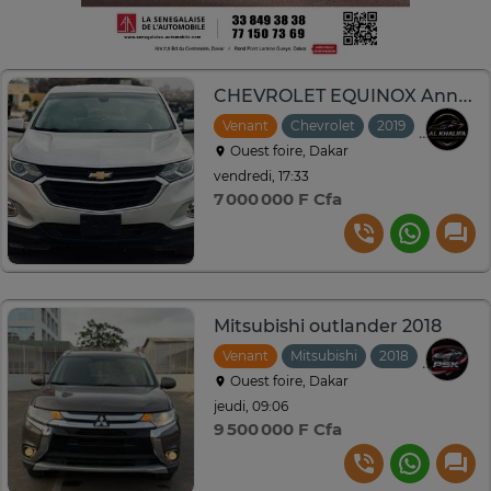
CHEVROLET EQUINOX Année : 2019
Venant
Chevrolet
2019
Automat
Ouest foire, Dakar
vendredi, 17:33
7 000 000 F Cfa
Mitsubishi outlander 2018
Venant
Mitsubishi
2018
Automat
Ouest foire, Dakar
jeudi, 09:06
9 500 000 F Cfa