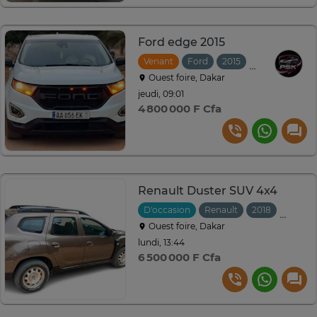
Ford edge 2015
Venant
Ford
2015
Automatique
Ouest foire, Dakar
jeudi, 09:01
4 800 000 F Cfa
Renault Duster SUV 4x4
D'occasion
Renault
2018
Manuel
Ouest foire, Dakar
lundi, 13:44
6 500 000 F Cfa