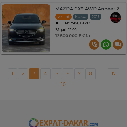
MAZDA CX9 AWD Année : 2019
Venant
Mazda
2019
Automatiqu
Ouest foire, Dakar
25. juil., 12:05
12 500 000 F Cfa
1
2
3
4
5
6
7
8
...
17
18