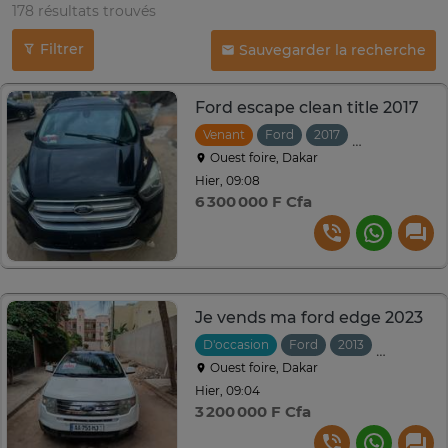
178 résultats trouvés
Filtrer
Sauvegarder la recherche
Ford escape clean title 2017
Venant
Ford
2017
Automatique
Ouest foire, Dakar
Hier, 09:08
6 300 000 F Cfa
Je vends ma ford edge 2023
D'occasion
Ford
2013
Automati
Ouest foire, Dakar
Hier, 09:04
3 200 000 F Cfa