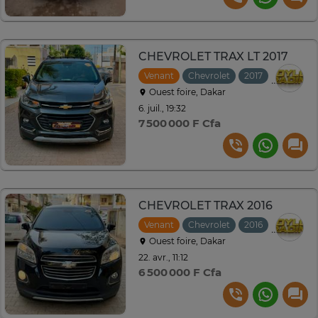
CHEVROLET TRAX LT 2017
Venant
Chevrolet
2017
Automat
Ouest foire, Dakar
6. juil., 19:32
7 500 000 F Cfa
CHEVROLET TRAX 2016
Venant
Chevrolet
2016
Automat
Ouest foire, Dakar
22. avr., 11:12
6 500 000 F Cfa