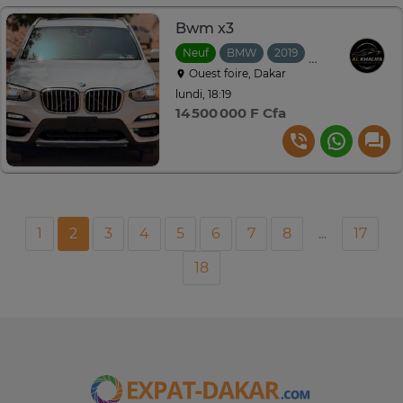
Bwm x3
Neuf
BMW
2019
Automatique
Ouest foire, Dakar
lundi, 18:19
14 500 000 F Cfa
1
2
3
4
5
6
7
8
...
17
18