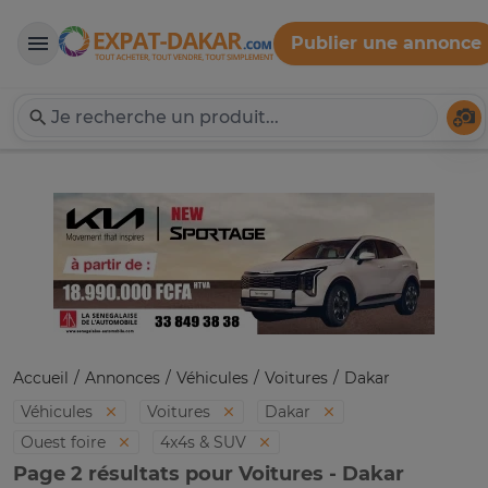
Publier une annonce
Expat-Dakar
Té
Accueil
Annonces
Véhicules
Voitures
Dakar
Véhicules
Voitures
Dakar
Ouest foire
4x4s & SUV
Page 2 résultats pour Voitures - Dakar