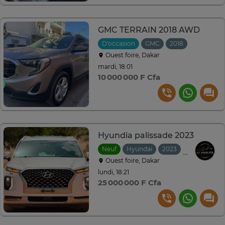
GMC TERRAIN 2018 AWD
D'occasion
GMC
2018
Ouest foire, Dakar
mardi, 18:01
10 000 000 F Cfa
Hyundia palissade 2023
Neuf
Hyundai
2023
Automatiqu
Ouest foire, Dakar
lundi, 18:21
25 000 000 F Cfa