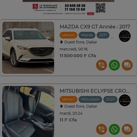
MAZDA CX9 GT Année : 2017
Venant
Mazda
2017
Automatiqu
Ouest foire, Dakar
mercredi, 00:16
11 500 000 F Cfa
MITSUBISHI ECLYPSE CROSS AWD Année : 2020
Venant
Mitsubishi
2020
Automat
Ouest foire, Dakar
mardi, 20:24
11 F Cfa