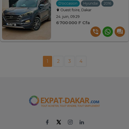
D'occasion
Hyundai
2016
Autom
Ouest foire, Dakar
24. juin, 09:29
6 700 000 F Cfa
1
2
3
4