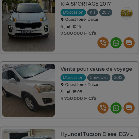
KIA SPORTAGE 2017
D'occasion
Kia
2017
Automatiqu
Ouest foire, Dakar
6. juil., 10:16
7 500 000 F Cfa
Vente pour cause de voyage
D'occasion
Chevrolet
2015
Auto
Ouest foire, Dakar
5. juil., 18:08
4 750 000 F Cfa
Hyundai Tucson Diesel EGVT 2016 à vendre