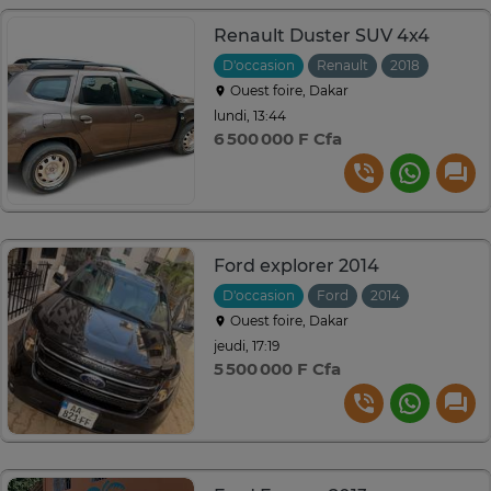
Renault Duster SUV 4x4
D'occasion
Renault
2018
Manuel
Ouest foire, Dakar
lundi, 13:44
6 500 000 F Cfa
Ford explorer 2014
D'occasion
Ford
2014
Automati
Ouest foire, Dakar
jeudi, 17:19
5 500 000 F Cfa