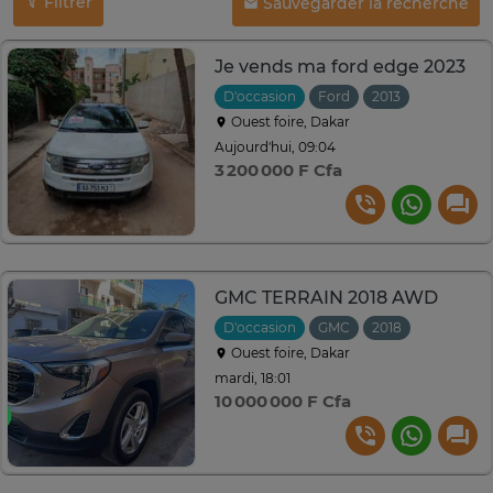
Filtrer
Sauvegarder la recherche
Je vends ma ford edge 2023
D'occasion
Ford
2013
Automati
Ouest foire, Dakar
Aujourd'hui, 09:04
3 200 000 F Cfa
GMC TERRAIN 2018 AWD
D'occasion
GMC
2018
Ouest foire, Dakar
mardi, 18:01
10 000 000 F Cfa