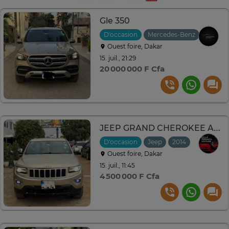
Gle 350
D'occasion
Mercedes-Benz
2020
Ouest foire, Dakar
15. juil., 21:29
20 000 000 F Cfa
JEEP GRAND CHEROKEE Année :2014
D'occasion
Jeep
2014
Manuelle
Ouest foire, Dakar
15. juil., 11:45
4 500 000 F Cfa