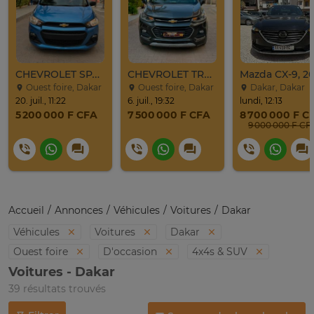
CHEVROLET SPARK 2017
CHEVROLET TRAX LT 2017
Mazda CX-9, 20
Ouest foire, Dakar
Ouest foire, Dakar
Dakar, Dakar
20. juil., 11:22
6. juil., 19:32
lundi, 12:13
5 200 000 F CFA
7 500 000 F CFA
8 700 000 F C
9 000 000 F CF
Accueil
Annonces
Véhicules
Voitures
Dakar
Véhicules
Voitures
Dakar
Ouest foire
D'occasion
4x4s & SUV
Voitures - Dakar
39 résultats trouvés