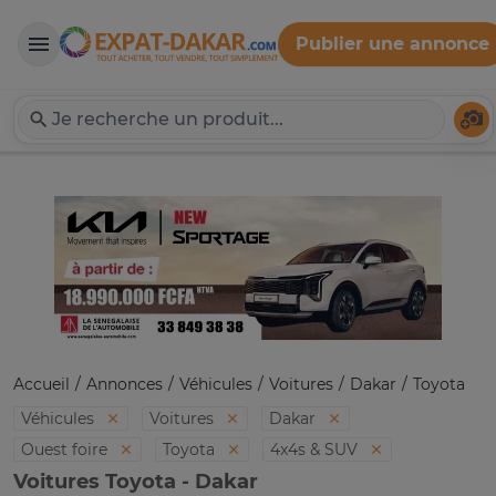
Publier une annonce
Expat-Dakar
Té
Accueil
Annonces
Véhicules
Voitures
Dakar
Toyota
Véhicules
Voitures
Dakar
Ouest foire
Toyota
4x4s & SUV
Voitures Toyota - Dakar