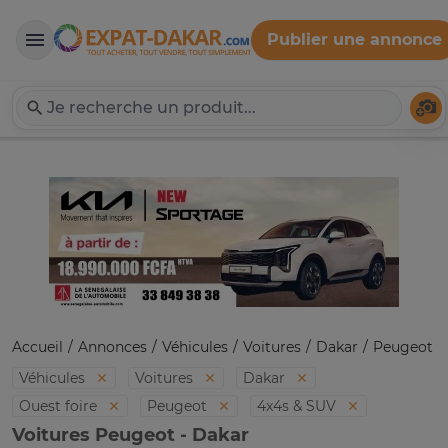
Publier une annonce
Expat-Dakar
Té
Accueil
Annonces
Véhicules
Voitures
Dakar
Peugeot
Véhicules
Voitures
Dakar
Ouest foire
Peugeot
4x4s & SUV
Voitures Peugeot - Dakar