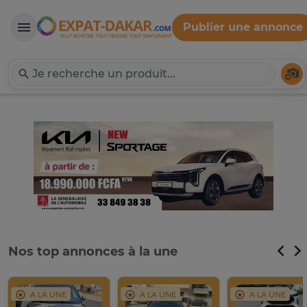
Publier une annonce
Expat-Dakar
Té
Nos top annonces à la une
A LA UNE
A LA UNE
A LA UNE