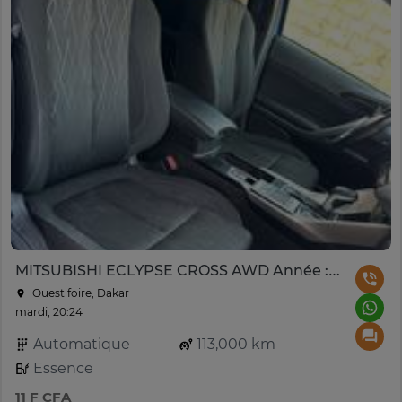
MITSUBISHI ECLYPSE CROSS AWD Année : 2020
Ouest foire, Dakar
mardi, 20:24
Automatique
113,000 km
Essence
11 F CFA