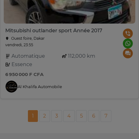
Mitsubishi outlander sport Année 2017
Ouest foire, Dakar
vendredi, 23:55
Automatique
112,000 km
Essence
6 950 000 F CFA
Al Khalifa Automobile
1
2
3
4
5
6
7