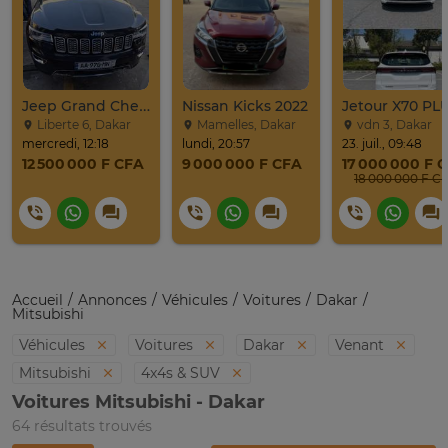
Jeep Grand Cherokee Overland 2019 À Vendre
Nissan Kicks 2022
Liberte 6, Dakar
Mamelles, Dakar
vdn 3, Dakar
mercredi, 12:18
lundi, 20:57
23. juil., 09:48
12 500 000 F CFA
9 000 000 F CFA
17 000 000 F 
18 000 000 F C
Accueil
Annonces
Véhicules
Voitures
Dakar
Mitsubishi
Véhicules
Voitures
Dakar
Venant
Mitsubishi
4x4s & SUV
Voitures Mitsubishi - Dakar
64 résultats trouvés