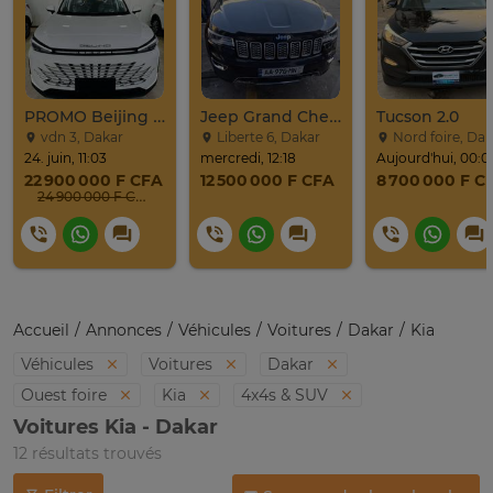
PROMO Beijing X7 / 2025
Jeep Grand Cherokee Overland 2019 À Vendre
Tucson 2.0
vdn 3, Dakar
Liberte 6, Dakar
Nord foire, Dak
24. juin, 11:03
mercredi, 12:18
Aujourd'hui, 00:0
22 900 000 F CFA
12 500 000 F CFA
8 700 000 F C
24 900 000 F CFA
Accueil
Annonces
Véhicules
Voitures
Dakar
Kia
Véhicules
Voitures
Dakar
Ouest foire
Kia
4x4s & SUV
Voitures Kia - Dakar
12 résultats trouvés