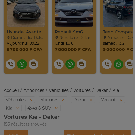
Hyundai Avante 2017
Renault Sm6
Diamniadio, Dakar
Nord foire, Dakar
Almadies, Dak
Aujourd'hui, 09:22
lundi, 16:16
samedi, 13:21
6 700 000 F CFA
7 000 000 F CFA
9 000 000 F C
Accueil
Annonces
Véhicules
Voitures
Dakar
Kia
Véhicules
Voitures
Dakar
Venant
Kia
4x4s & SUV
Voitures Kia - Dakar
155 résultats trouvés