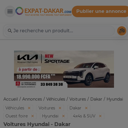
Publier une annonce
Expat-Dakar
Té
Accueil
Annonces
Véhicules
Voitures
Dakar
Hyundai
Véhicules
Voitures
Dakar
Ouest foire
Hyundai
4x4s & SUV
Voitures Hyundai - Dakar