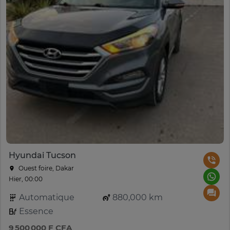
Hyundai Tucson
Ouest foire, Dakar
Hier, 00:00
Automatique
880,000 km
Essence
9 500 000 F CFA