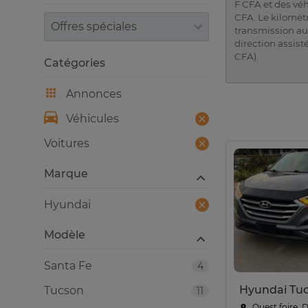
F CFA et des véh
CFA. Le kilomét
Trier par
transmission aut
direction assisté
CFA).
Catégories
Annonces
Véhicules
Voitures
Marque
Hyundai
Modèle
Santa Fe
4
Hyundai Tu
Tucson
11
Ouest foire, 