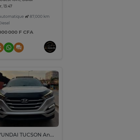
r, 13:47
utomatique
87,000 km
iesel
 000 000 F CFA
HYUNDAI TUCSON Année :2017