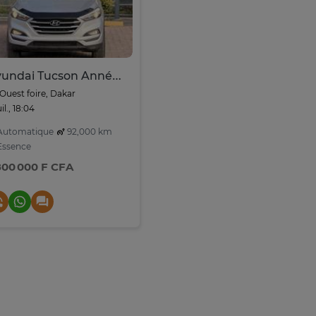
Hyundai Tucson Année 2018
Ouest foire, Dakar
uil., 18:04
utomatique
92,000 km
ssence
800 000 F CFA