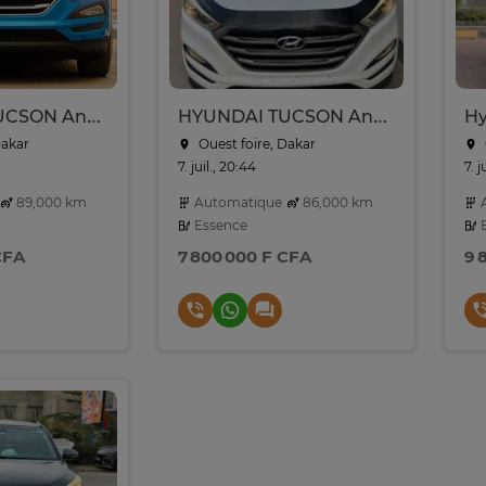
HYUNDAI TUCSON Année :2017
HYUNDAI TUCSON Année : 2017
Dakar
Ouest foire, Dakar
7. juil., 20:44
7. j
89,000 km
Automatique
86,000 km
A
Essence
E
CFA
7 800 000 F CFA
9 