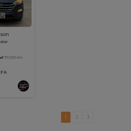
cson
Dakar
97,000 km
CFA
1
2
3