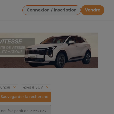
Connexion / Inscription
Vendre
Télécharger une image
undai
4x4s & SUV
Sauvegarder la recherche
neufs à partir de 13 667 857