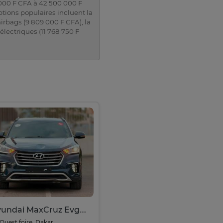
5 000 F CFA à 42 500 000 F
tions populaires incluent la
airbags (9 809 000 F CFA), la
 électriques (11 768 750 F
Hyundai MaxCruz Evgt Année : 2017
Ouest foire, Dakar