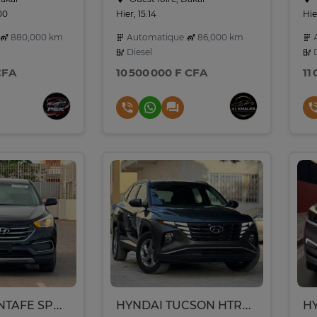
00
Hier, 15:14
Hie
880,000 km
Automatique
86,000 km
A
Diesel
D
CFA
10 500 000 F CFA
11
HUNDAÏ SANTAFE SPORT ANNEE 2018
HYNDAI TUCSON HTRAC Année : *2022*