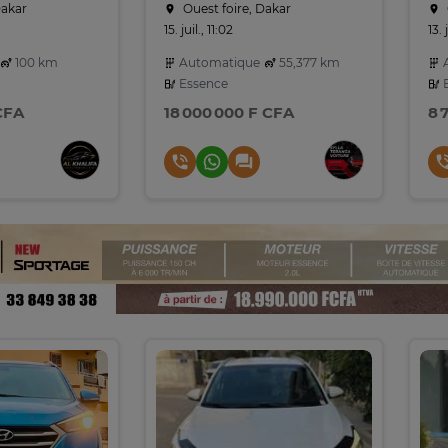
Dakar
Ouest foire, Dakar
15. juil., 11:02
13. 
100 km
Automatique
55,377 km
A
Essence
E
CFA
18 000 000 F CFA
8 