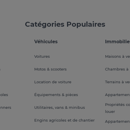
Catégories Populaires
Véhicules
Immobilie
Voitures
Maisons à v
a
Motos & scooters
Chambres à 
Location de voiture
Terrains à v
soles
Équipements & pièces
Appartemen
Propriétés c
anners
Utilitaires, vans & minibus
louer
Engins agricoles et de chantier
Appartement