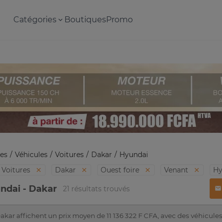
Catégories
Boutiques
Promo
es
Véhicules
Voitures
Dakar
Hyundai
Voitures
Dakar
Ouest foire
Venant
Hy
ndai - Dakar
21 résultats trouvés
kar affichent un prix moyen de 11 136 322 F CFA, avec des véhicules 