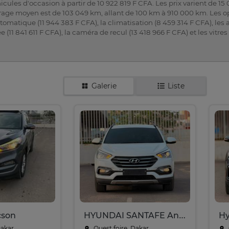
icules d'occasion à partir de 10 922 819 F CFA. Les prix varient de 1
rage moyen est de 103 049 km, allant de 100 km à 910 000 km. Les op
omatique (11 944 383 F CFA), la climatisation (8 459 314 F CFA), les 
e (11 841 611 F CFA), la caméra de recul (13 418 966 F CFA) et les vitres
Galerie
Liste
cson
HYUNDAI SANTAFE Année : 2017
Dakar
Ouest foire, Dakar