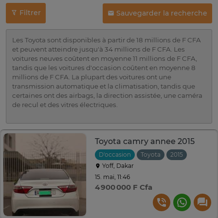
Filtrer
Sauvegarder la recherche
Les Toyota sont disponibles à partir de 18 millions de F CFA
et peuvent atteindre jusqu'à 34 millions de F CFA. Les
voitures neuves coûtent en moyenne 11 millions de F CFA,
tandis que les voitures d'occasion coûtent en moyenne 8
millions de F CFA. La plupart des voitures ont une
transmission automatique et la climatisation, tandis que
certaines ont des airbags, la direction assistée, une caméra
de recul et des vitres électriques.
Toyota camry annee 2015
D'occasion
Toyota
2015
Automat
Yoff, Dakar
15. mai, 11:46
4 900 000 F Cfa