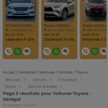
HYUNDAI SONATA 2016
Toyota Highlander Platinium 2023
Nissan Kicks 2
Guediawaye, Dakar
Sacré-cœur, Dakar
Mamelles, Dak
20. juil., 13:52
Hier, 22:29
lundi, 20:57
4 800 000 F CFA
33 000 000 F CFA
9 000 000 F C
Accueil
Annonces
Véhicules
Voitures
Toyota
Véhicules
Voitures
D'occasion
Toyota
Berlines & breaks
Page 3 résultats pour Voitures Toyota -
Sénégal
26 résultats trouvés