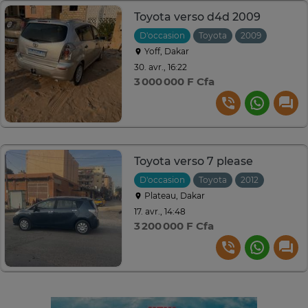
Toyota verso d4d 2009
D'occasion
Toyota
2009
Manuell
Yoff, Dakar
30. avr., 16:22
3 000 000 F Cfa
Toyota verso 7 please
D'occasion
Toyota
2012
Manuell
Plateau, Dakar
17. avr., 14:48
3 200 000 F Cfa