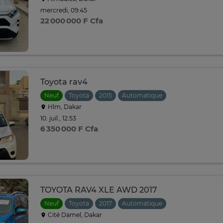
mercredi, 09:45
22 000 000 F Cfa
Toyota rav4
Neuf
Toyota
2015
Automatique
Hlm, Dakar
10. juil., 12:53
6 350 000 F Cfa
TOYOTA RAV4 XLE AWD 2017
Neuf
Toyota
2017
Automatique
Cité Damel, Dakar