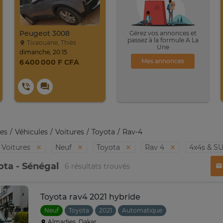
Peugeot 3008
Gérez vos annonces et
passez à la formule A La
Tivaouane, Thiès
Une
dimanche, 20:15
Mes annonces
6 400 000 F CFA
es
Véhicules
Voitures
Toyota
Rav-4
Voitures
Neuf
Toyota
Rav 4
4x4s & S
ota - Sénégal
6 résultats trouvés
Toyota rav4 2021 hybride
Neuf
Toyota
2021
Automatique
Almadies, Dakar