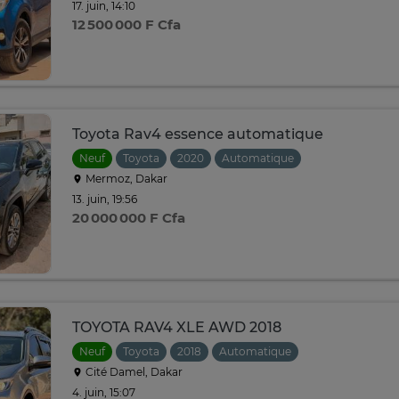
17. juin, 14:10
12 500 000 F Cfa
Toyota Rav4 essence automatique
Neuf
Toyota
2020
Automatique
Mermoz, Dakar
13. juin, 19:56
20 000 000 F Cfa
TOYOTA RAV4 XLE AWD 2018
Neuf
Toyota
2018
Automatique
Cité Damel, Dakar
4. juin, 15:07