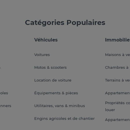
Catégories Populaires
Véhicules
Immobilie
Voitures
Maisons à v
a
Motos & scooters
Chambres à 
Location de voiture
Terrains à v
soles
Équipements & pièces
Appartemen
Propriétés c
anners
Utilitaires, vans & minibus
louer
Engins agricoles et de chantier
Appartement