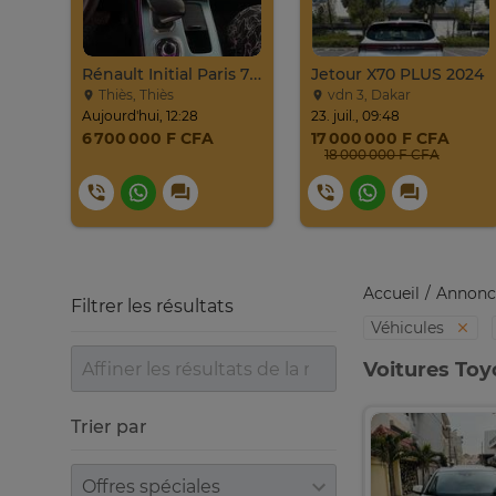
PROMO Beijing X7 / 2025
Rénault Initial Paris 7 Places Très Propre
Jetour X70 PLUS 2024
Thiès, Thiès
vdn 3, Dakar
Aujourd'hui, 12:28
23. juil., 09:48
6 700 000 F CFA
17 000 000 F CFA
18 000 000 F CFA
Accueil
Annonc
Filtrer les résultats
Véhicules
Voitures Toy
Trier par
Trier par