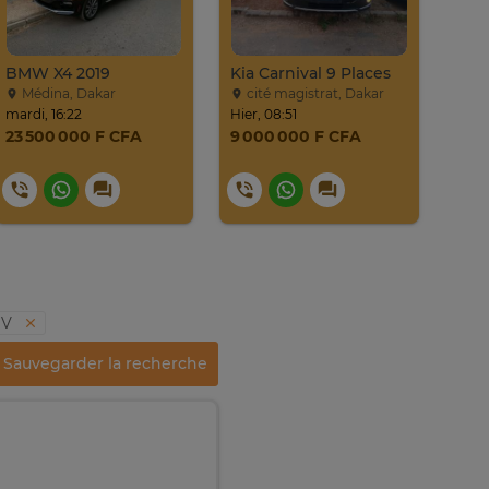
BMW X4 2019
Kia Carnival 9 Places
Médina, Dakar
cité magistrat, Dakar
Li
mardi, 16:22
Hier, 08:51
mercr
23 500 000 F CFA
9 000 000 F CFA
12 
UV
Sauvegarder la recherche