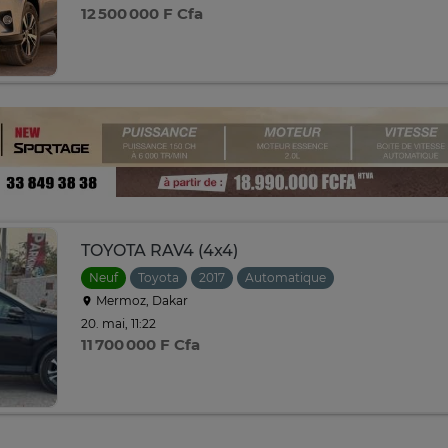
12 500 000 F Cfa
TOYOTA RAV4 (4x4)
Neuf
Toyota
2017
Automatique
Mermoz, Dakar
20. mai, 11:22
11 700 000 F Cfa