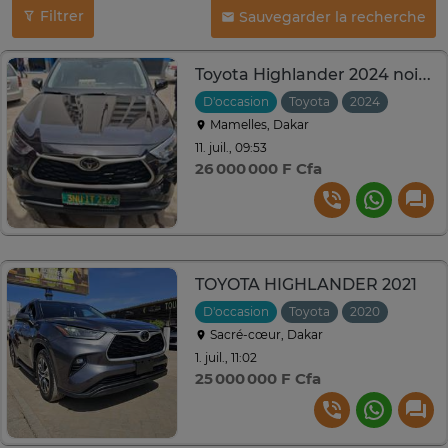
Filtrer
Sauvegarder la recherche
Toyota Highlander 2024 noir SUV 7 places
D'occasion
Toyota
2024
Automa
Mamelles, Dakar
11. juil., 09:53
26 000 000 F Cfa
TOYOTA HIGHLANDER 2021
D'occasion
Toyota
2020
Automa
Sacré-cœur, Dakar
1. juil., 11:02
25 000 000 F Cfa