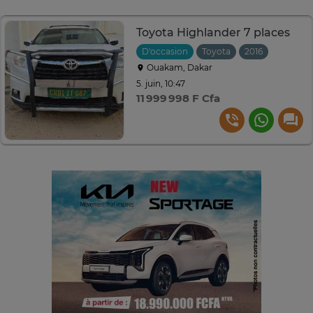
Toyota Highlander 7 places
D'occasion
Toyota
2016
Automat
Ouakam, Dakar
5. juin, 10:47
11 999 998 F Cfa