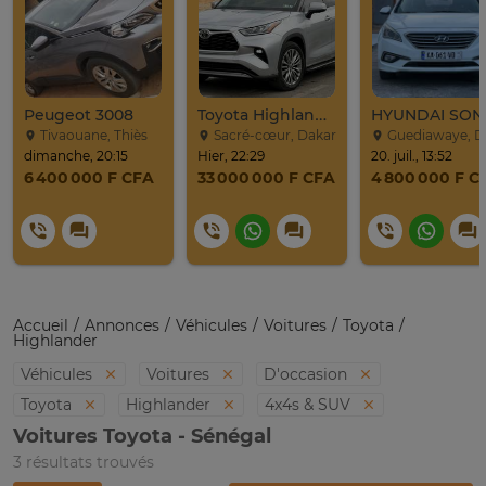
Peugeot 3008
Toyota Highlander Platinium 2023
Tivaouane, Thiès
Sacré-cœur, Dakar
Guediawaye, Dak
dimanche, 20:15
Hier, 22:29
20. juil., 13:52
6 400 000 F CFA
33 000 000 F CFA
4 800 000 F C
Accueil
Annonces
Véhicules
Voitures
Toyota
Highlander
Véhicules
Voitures
D'occasion
Toyota
Highlander
4x4s & SUV
Voitures Toyota - Sénégal
3 résultats trouvés